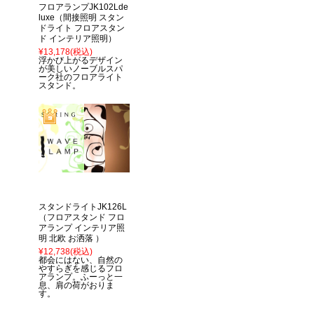
フロアランプJK102Lde
luxe（間接照明 スタン
ドライト フロアスタン
ド インテリア照明）
¥13,178
(税込)
浮かび上がるデザイン
が美しいノーブルスパ
ーク社のフロアライト
スタンド。
スタンドライトJK126L
（フロアスタンド フロ
アランプ インテリア照
明 北欧 お洒落 ）
¥12,738
(税込)
都会にはない、自然の
やすらぎを感じるフロ
アランプ。ふーっと一
息、肩の荷がおりま
す。