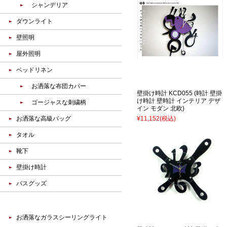
シャンデリア
ダウンライト
壁照明
屋外照明
ベッドリネン
お洒落な布団カバー
壁掛け時計 KCD055 (時計 壁掛
け時計 壁時計 インテリア デザ
ゴージャスな刺繍柄
イン モダン 北欧)
お洒落な高級バッグ
¥11,152
(税込)
タオル
靴下
壁掛け時計
バスグッズ
お洒落なガラスシーリングライト