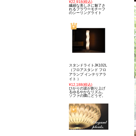
¥22,918
(税込)
繊細な美しさに魅了さ
れるフラワーモチーフ
のシーリングライト
スタンドライトJK102L
（フロアスタンド フロ
アランプ インテリアラ
イト ）
¥12,188
(税込)
ひかりの波が創り上げ
るゆるやかなリズム。
ソファの隣にどうぞ。