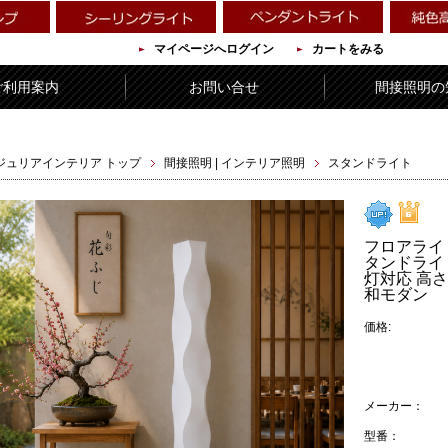
マイページへログイン
カートをみる
ご利用案内
お問い合せ
間接照明の
ジュリアインテリア トップ
間接照明 | インテリア照明
スタンドライト
フロアライト
タンドライト
灯対応 高さ
和モダン
価格:
メーカー：
型番：