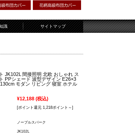
知識
サイトマップ
 JK102L 間接照明 北欧 おしゃれ ス
 PPシェード 波型デザイン E26×3
130cm モダン リビング 寝室 ホテル
¥12,188
(税込)
[ポイント還元 1,218ポイント～]
ノーブルスパーク
JK102L