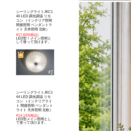
シーリングライトJKC1
40 LED 調光調温 リモ
コン （インテリア照明
間接照明 ペンダントラ
イト 天井照明 北欧）
¥17,600
(税込)
LED型！メイン照明と
して使って頂けます。
シーリングライトJKC1
44 LED 調光調温 リモ
コン （インテリアライ
ト 間接照明 ペンダント
ライト 天井照明 北欧）
¥14,143
(税込)
LED型メイン照明とし
て使って頂けます。