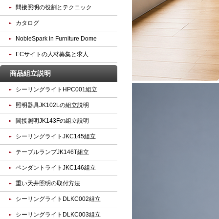
間接照明の役割とテクニック
カタログ
NobleSpark in Furniture Dome
ECサイトの人材募集と求人
商品組立説明
シーリングライトHPC001組立
照明器具JK102Lの組立説明
間接照明JK143Fの組立説明
シーリングライトJKC145組立
テーブルランプJK146T組立
ペンダントライトJKC146組立
重い天井照明の取付方法
シーリングライトDLKC002組立
シーリングライトDLKC003組立