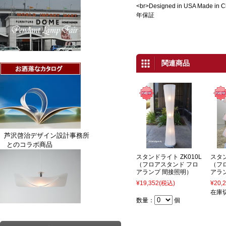
<br>Designed in USA Mad
年保証
関連商品
芦沢啓治デザイン設計事務所
とのコラボ商品
スタンドライト ZK010L
スタン
（フロアスタンド フロ
（フ
アランプ 間接照明）
アラ
¥19,352
(税込)
¥20,
在庫
数量：
個