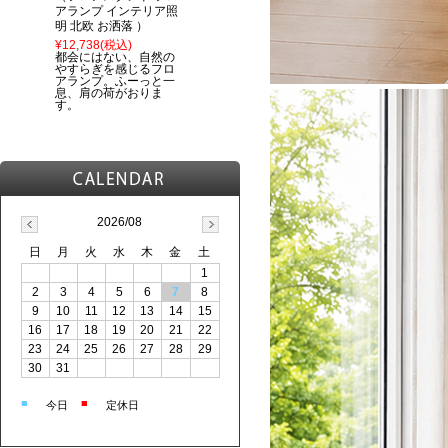
アランプ インテリア照
明 北欧 お洒落 ）
¥12,738
(税込)
都会にはない、自然の
やすらぎを感じるフロ
アランプ。ふーっと一
息、肩の荷がおりま
す。
2026/08
日
月
火
水
木
金
土
1
2
3
4
5
6
7
8
9
10
11
12
13
14
15
16
17
18
19
20
21
22
23
24
25
26
27
28
29
30
31
■
■
今日
定休日