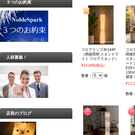
３つのお約束
フロアランプJK144F
フロア
（間接照明 スタンドラ
間接
人材募集！
イト フロアスタンド）
スタ
ード
¥14,666
(税込)
E26
130
数量：
個
寝室
¥12,
数量
店長のブログ