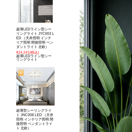
超薄LEDライン型シー
リングライト JYC003 L
ED （天井照明 インテ
リア照明 間接照明 ペン
ダントライト 北欧）
¥24,241
(税込)
超薄LEDライン型シー
リングライト
超薄型シーリングライ
ト JNC008 LED （天井
照明 インテリア照明 間
接照明 ペンダントライ
ト 北欧）