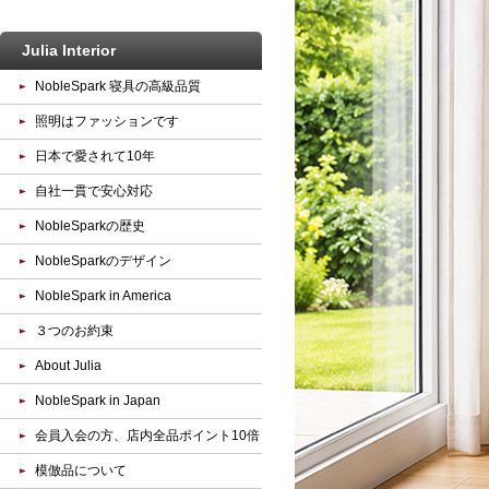
Julia Interior
NobleSpark 寝具の高級品質
照明はファッションです
日本で愛されて10年
自社一貫で安心対応
NobleSparkの歴史
NobleSparkのデザイン
NobleSpark in America
３つのお約束
About Julia
NobleSpark in Japan
会員入会の方、店内全品ポイント10倍
模倣品について