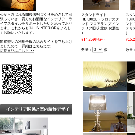
心から喜ばれる間接照明づくりをめざして頑
スタンドライト
スタ
張っていき、貴方のお洒落なインテリア・ラ
HBK002L（フロアスタ
HBK
イフスタイルをサポートしたいと思っており
ンド フロアランプ イン
ンド
ます。これからもJULIA INTERIORをよろし
テリア照明 北欧 お洒落
テリ
くお願いいたします。
）
）
¥14,259
(税込)
¥15,
間接照明の利用全般の総合サイトを立ち上げ
ましたので、詳細は
こちらです
数量：
個
数量
店長日記はこちら >>
インテリア関係と室内装飾デザイ
ンの最新トレンドと知識