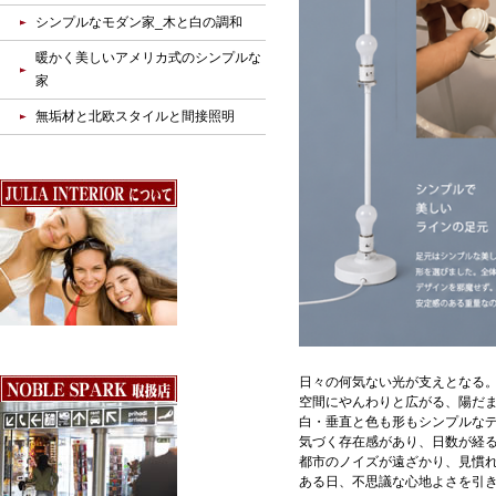
シンプルなモダン家_木と白の調和
暖かく美しいアメリカ式のシンプルな
家
無垢材と北欧スタイルと間接照明
日々の何気ない光が支えとなる
空間にやんわりと広がる、陽だ
白・垂直と色も形もシンプルな
気づく存在感があり、日数が経
都市のノイズが遠ざかり、見慣
ある日、不思議な心地よさを引