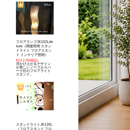
フロアランプJK102Lde
luxe（間接照明 スタン
ドライト フロアスタン
ド インテリア照明）
¥13,178
(税込)
浮かび上がるデザイン
が美しいノーブルスパ
ーク社のフロアライト
スタンド。
スタンドライトJK126L
（フロアスタンド フロ