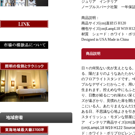
ジュリア インテリア
ノーブルスパーク社製 一年保
商品説明：
商品サイズ(cm)直径15 H120
梱包サイズ(cm)LampL18 W19 H122
材質 シェード：ホワイト・ポリ
Designed in USA Made in Chin
商品説明
日々の何気ない光が支えとなる。<
る、陽だまりのようなあたたか
のフロアライトスタンドです。<b
プルなデザインだからこそ、用
生まれます。控えめな中にもふ
り、日数が経るにつれ味わい深くな
ズが遠ざかり、見慣れた扉を開
こにいる人。あたりまえなんだけど
ある日、不思議な心地よさを引
スタイリッシュ・モダンな部屋にぴ
地域密着
ア インテリア商品サイズ(cm)直径
(cm)LampL18 W19 H122 Sou
ド：ホワイト・ポリプロピレン,