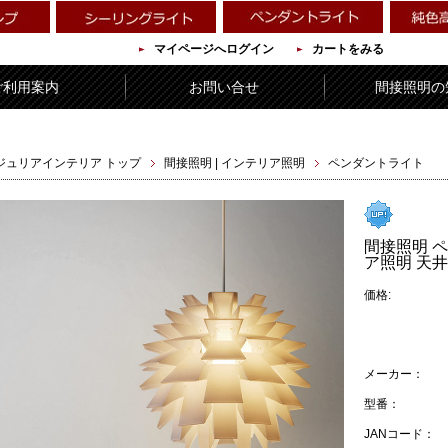
マイページへログイン
カートをみる
ご利用案内
お問い合せ
間接照明の
ジュリアインテリア トップ
間接照明 | インテリア照明
ペンダントライト
間接照明 ペ
ア照明 天井
価格:
メーカー：
型番：
JANコード：