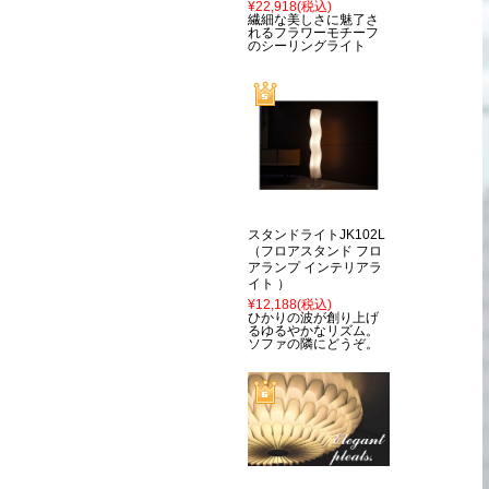
¥22,918
(税込)
繊細な美しさに魅了さ
れるフラワーモチーフ
のシーリングライト
スタンドライトJK102L
（フロアスタンド フロ
アランプ インテリアラ
イト ）
¥12,188
(税込)
ひかりの波が創り上げ
るゆるやかなリズム。
ソファの隣にどうぞ。