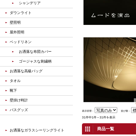
シャンデリア
ダウンライト
壁照明
屋外照明
ベッドリネン
お洒落な布団カバー
ゴージャスな刺繍柄
お洒落な高級バッグ
タオル
靴下
壁掛け時計
バスグッズ
表示切替：
並び順：
31件中1件～31件を表示
商品一覧
お洒落なガラスシーリングライト