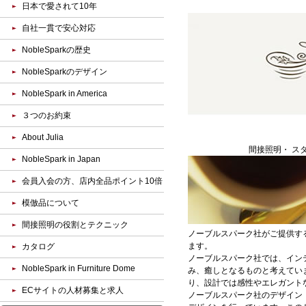
日本で愛されて10年
自社一貫で安心対応
NobleSparkの歴史
NobleSparkのデザイン
NobleSpark in America
３つのお約束
About Julia
間接照明・ ス
NobleSpark in Japan
会員入会の方、店内全品ポイント10倍
模倣品について
間接照明の役割とテクニック
ノーブルスパーク社がご提供す
ます。
カタログ
ノーブルスパーク社では、イン
NobleSpark in Furniture Dome
み、癒しとなるものと考えてい
り、設計では感性やエレガント
ECサイトの人材募集と求人
ノーブルスパーク社のデザイン