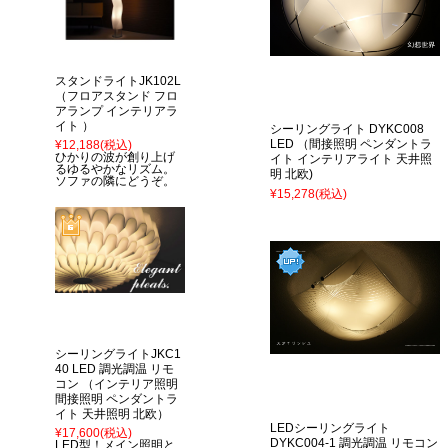
スタンドライトJK102L
（フロアスタンド フロ
アランプ インテリアラ
イト ）
シーリングライト DYKC008
LED （間接照明 ペンダントラ
¥12,188
(税込)
ひかりの波が創り上げ
イト インテリアライト 天井照
るゆるやかなリズム。
明 北欧)
ソファの隣にどうぞ。
¥15,278
(税込)
シーリングライトJKC1
40 LED 調光調温 リモ
コン （インテリア照明
間接照明 ペンダントラ
イト 天井照明 北欧）
LEDシーリングライト
¥17,600
(税込)
DYKC004-1 調光調温 リモコン
LED型！メイン照明と