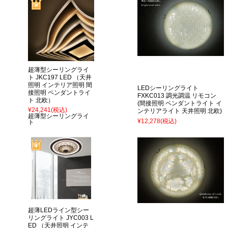
超薄型シーリングライ
ト JKC197 LED （天井
照明 インテリア照明 間
LEDシーリングライト
接照明 ペンダントライ
FXKC013 調光調温 リモコン
ト 北欧）
(間接照明 ペンダントライト イ
¥24,241
(税込)
ンテリアライト 天井照明 北欧)
超薄型シーリングライ
¥12,278
(税込)
ト
超薄LEDライン型シー
リングライト JYC003 L
ED （天井照明 インテ