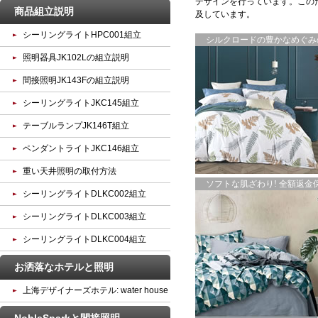
デザインを行っています。この
商品組立説明
及しています。
シーリングライトHPC001組立
シルクロードの豊かなめぐみの
照明器具JK102Lの組立説明
間接照明JK143Fの組立説明
シーリングライトJKC145組立
テーブルランプJK146T組立
ペンダントライトJKC146組立
重い天井照明の取付方法
ソフトな肌ざわり! 全額返金保証
シーリングライトDLKC002組立
シーリングライトDLKC003組立
シーリングライトDLKC004組立
お洒落なホテルと照明
上海デザイナーズホテル: water house