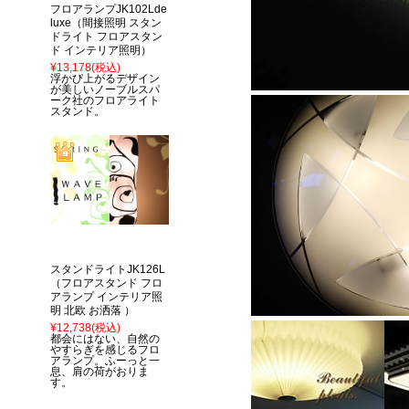
フロアランプJK102Lde
luxe（間接照明 スタン
ドライト フロアスタン
ド インテリア照明）
¥13,178
(税込)
浮かび上がるデザイン
が美しいノーブルスパ
ーク社のフロアライト
スタンド。
スタンドライトJK126L
（フロアスタンド フロ
アランプ インテリア照
明 北欧 お洒落 ）
¥12,738
(税込)
都会にはない、自然の
やすらぎを感じるフロ
アランプ。ふーっと一
息、肩の荷がおりま
す。