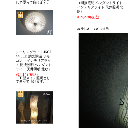
して使って頂けます。
（間接照明 ペンダントライト
インテリアライト 天井照明 北
欧)
¥15,278
(税込)
31件中1件～31件を表示
シーリングライトJKC1
44 LED 調光調温 リモ
コン （インテリアライ
ト 間接照明 ペンダント
ライト 天井照明 北欧）
¥14,143
(税込)
LED型メイン照明とし
て使って頂けます。