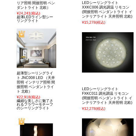
LEDシーリングライト
リア照明 間接照明 ペン
XXKC006 調光調温 リモコン
ダントライト 北欧）
(間接照明 ペンダントライト イ
¥24,241
(税込)
ンテリアライト 天井照明 北欧)
超薄LEDライン型シー
リングライト
¥15,278
(税込)
超薄型シーリングライ
ト JNC008 LED （天井
照明 インテリア照明 間
接照明 ペンダントライ
LEDシーリングライト
ト 北欧）
FXKC011 調光調温 リモコン
¥22,918
(税込)
(間接照明 ペンダントライト イ
繊細な美しさに魅了さ
ンテリアライト 天井照明 北欧)
れるフラワーモチーフ
のシーリングライト
¥12,278
(税込)