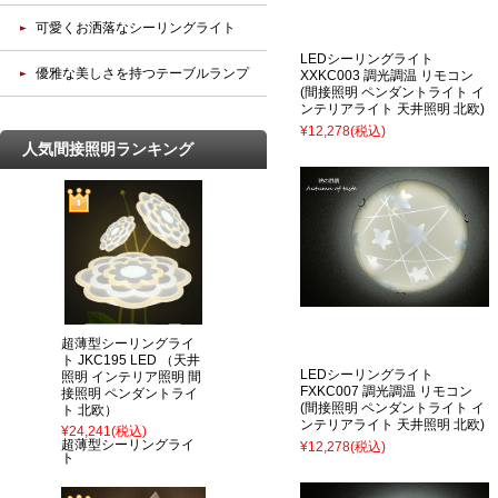
可愛くお洒落なシーリングライト
LEDシーリングライト
優雅な美しさを持つテーブルランプ
XXKC003 調光調温 リモコン
(間接照明 ペンダントライト イ
ンテリアライト 天井照明 北欧)
¥12,278
(税込)
人気間接照明ランキング
超薄型シーリングライ
ト JKC195 LED （天井
LEDシーリングライト
照明 インテリア照明 間
FXKC007 調光調温 リモコン
接照明 ペンダントライ
(間接照明 ペンダントライト イ
ト 北欧）
ンテリアライト 天井照明 北欧)
¥24,241
(税込)
超薄型シーリングライ
¥12,278
(税込)
ト