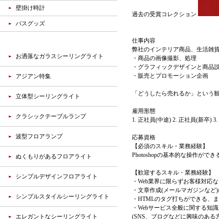
壁掛け時計
過去の受賞コレクション
バスグッズ
仕事内容
弊社のインテリア商品、生活雑貨
お洒落なガラスシーリングライト
・商品の画像撮影、処理
・グラフィックデザインと商品
・販売とプロモーション企画
アジアン特集
「どうしたら売れるか」という
立体型シーリングライト
雇用形態
クラシックテーブルランプ
1. 正社員(中途) 2. 正社員(新卒) 
波型フロアランプ
応募資格
【必須のスキル・業務経験】
Photoshopの基本的な操作がで
ぬくもりがあるフロアライト
【歓迎するスキル・業務経験】
シンプルデザインフロアライト
・Web業界に限らずお客様対応
・文章作成(メールマガジンなど
シンプルスタイルシーリングライト
・HTMLのタグ打ちができる、
・Webサービス全般に関する知
エレガントなシーリングライト
(SNS、ブログなどに興味のある