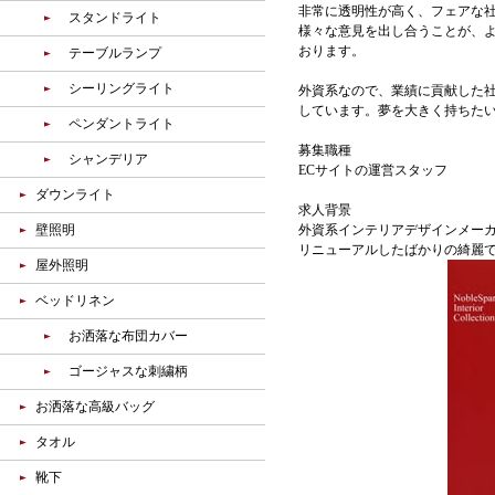
非常に透明性が高く、フェアな
スタンドライト
様々な意見を出し合うことが、
おります。
テーブルランプ
シーリングライト
外資系なので、業績に貢献した
しています。夢を大きく持ちた
ペンダントライト
募集職種
シャンデリア
ECサイトの運営スタッフ
ダウンライト
求人背景
壁照明
外資系インテリアデザインメー
リニューアルしたばかりの綺麗
屋外照明
ベッドリネン
お洒落な布団カバー
ゴージャスな刺繍柄
お洒落な高級バッグ
タオル
靴下