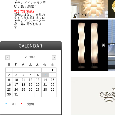
アランプ インテリア照
明 北欧 お洒落 ）
¥12,738
(税込)
都会にはない、自然の
やすらぎを感じるフロ
アランプ。ふーっと一
息、肩の荷がおりま
す。
2026/08
日
月
火
水
木
金
土
1
2
3
4
5
6
7
8
9
10
11
12
13
14
15
16
17
18
19
20
21
22
23
24
25
26
27
28
29
30
31
■
■
今日
定休日