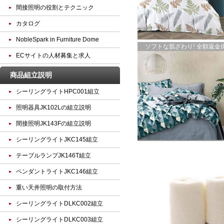
間接照明の役割とテクニック
カタログ
NobleSpark in Furniture Dome
ソフトな肌ざわり! 全額返金保証
ECサイトの人材募集と求人
商品組立説明
シーリングライトHPC001組立
照明器具JK102Lの組立説明
間接照明JK143Fの組立説明
シーリングライトJKC145組立
テーブルランプJK146T組立
ペンダントライトJKC146組立
重い天井照明の取付方法
シーリングライトDLKC002組立
シーリングライトDLKC003組立