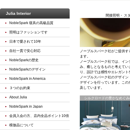
Julia Interior
間接照明・ ス
NobleSpark 寝具の高級品質
照明はファッションです
日本で愛されて10年
自社一貫で安心対応
ノーブルスパーク社がご提供す
ます。
NobleSparkの歴史
ノーブルスパーク社では、イン
み、癒しとなるものと考えてい
NobleSparkのデザイン
り、設計では感性やエレガント
ノーブルスパーク社のデザイン
NobleSpark in America
デザインを行っています。この
及しています。
３つのお約束
About Julia
シルクロードの豊かなめぐみの
NobleSpark in Japan
会員入会の方、店内全品ポイント10倍
模倣品について