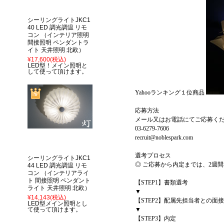
シーリングライトJKC1
40 LED 調光調温 リモ
コン （インテリア照明
間接照明 ペンダントラ
イト 天井照明 北欧）
¥17,600
(税込)
LED型！メイン照明と
して使って頂けます。
Yahooランキング１位商品
応募方法
メール又はお電話にてご応募く
03-6279-7606
recruit@noblespark.com
選考プロセス
シーリングライトJKC1
◎ ご応募から内定までは、2週
44 LED 調光調温 リモ
コン （インテリアライ
ト 間接照明 ペンダント
【STEP1】書類選考
ライト 天井照明 北欧）
▼
¥14,143
(税込)
【STEP2】配属先担当者との面
LED型メイン照明とし
て使って頂けます。
▼
【STEP3】内定