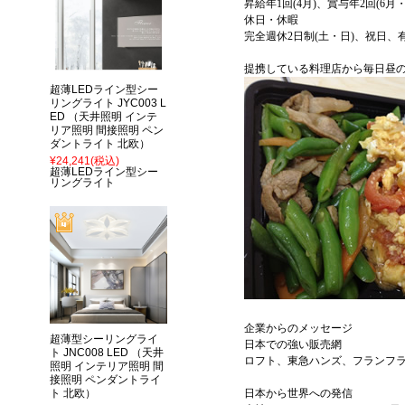
昇給年1回(4月)、賞与年2回(6月
休日・休暇
完全週休2日制(土・日)、祝日
提携している料理店から毎日昼の
超薄LEDライン型シー
リングライト JYC003 L
ED （天井照明 インテ
リア照明 間接照明 ペン
ダントライト 北欧）
¥24,241
(税込)
超薄LEDライン型シー
リングライト
企業からのメッセージ
超薄型シーリングライ
日本での強い販売網
ト JNC008 LED （天井
ロフト、東急ハンズ、フランフ
照明 インテリア照明 間
接照明 ペンダントライ
ト 北欧）
日本から世界への発信