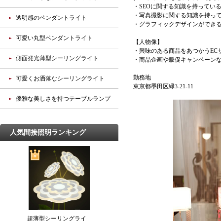
・SEOに関する知識を持ってい
・写真撮影に関する知識を持っ
透明感のペンダントライト
・グラフィックデザインができ
可愛い丸型ペンダントライト
【人物像】
・興味のある商品をあつかうEC
側面発光薄型シーリングライト
・商品企画や販促キャンペーン
勤務地
可愛くお洒落なシーリングライト
東京都墨田区緑3-21-11
優雅な美しさを持つテーブルランプ
人気間接照明ランキング
超薄型シーリングライ