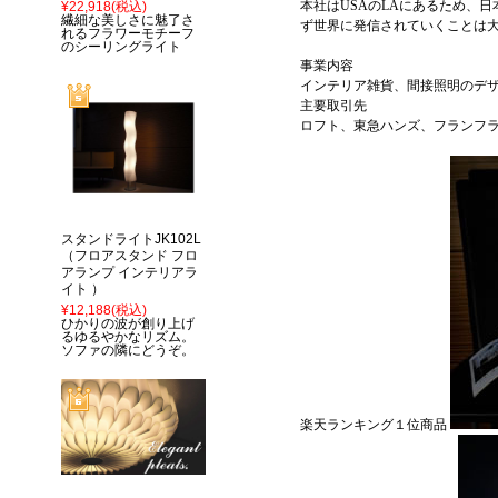
本社はUSAのLAにあるため、
¥22,918
(税込)
繊細な美しさに魅了さ
ず世界に発信されていくことは
れるフラワーモチーフ
のシーリングライト
事業内容
インテリア雑貨、間接照明のデ
主要取引先
ロフト、東急ハンズ、フランフ
スタンドライトJK102L
（フロアスタンド フロ
アランプ インテリアラ
イト ）
¥12,188
(税込)
ひかりの波が創り上げ
るゆるやかなリズム。
ソファの隣にどうぞ。
楽天ランキング１位商品