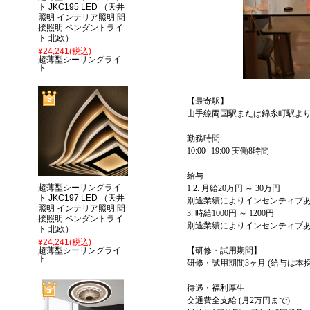
ト JKC195 LED （天井
照明 インテリア照明 間
接照明 ペンダントライ
ト 北欧）
¥24,241
(税込)
超薄型シーリングライ
ト
【最寄駅】
山手線両国駅または錦糸町駅より
勤務時間
10:00--19:00 実働8時間
給与
超薄型シーリングライ
1.2. 月給20万円 ～ 30万円
ト JKC197 LED （天井
別途業績によりインセンティ
照明 インテリア照明 間
3. 時給1000円 ～ 1200円
接照明 ペンダントライ
別途業績によりインセンティブ
ト 北欧）
¥24,241
(税込)
超薄型シーリングライ
【研修・試用期間】
ト
研修・試用期間3ヶ月 (給与は本
待遇・福利厚生
交通費全支給 (月2万円まで)