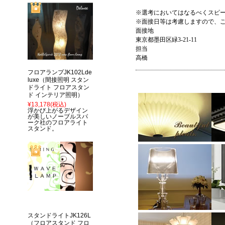
※選考においてはなるべくスピ
※面接日等は考慮しますので、
面接地
東京都墨田区緑3-21-11
担当
高橋
フロアランプJK102Lde
luxe（間接照明 スタン
ドライト フロアスタン
ド インテリア照明）
¥13,178
(税込)
浮かび上がるデザイン
が美しいノーブルスパ
ーク社のフロアライト
スタンド。
スタンドライトJK126L
（フロアスタンド フロ