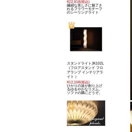
¥22,918
(税込)
繊細な美しさに魅了さ
れるフラワーモチーフ
のシーリングライト
スタンドライトJK102L
（フロアスタンド フロ
アランプ インテリアラ
イト ）
¥12,188
(税込)
ひかりの波が創り上げ
るゆるやかなリズム。
ソファの隣にどうぞ。