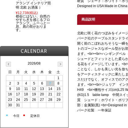
材質 シェード：ホワイト・ポリ
アランプ インテリア照
Designed in USA Made in Chi
明 北欧 お洒落 ）
¥12,738
(税込)
都会にはない、自然の
商品説明
やすらぎを感じるフロ
アランプ。ふーっと一
息、肩の荷がおりま
す。
北欧に咲く花のつぼみをイメー
パーク社のテーブルスタンドライト
開く前のこぼれおちそうな一瞬
トのゴージャスなボール型がお
ます。<br><br>ハンギング
シェードとフィットとした柔ら
2026/08
る花をイメージしています。<br
ことなく、しかも美しい光を放
日
月
火
水
木
金
土
をアーティスティックに果たします
1
スだけでなく、オフィスでのア
2
3
4
5
6
7
8
ます。<br><br>ジュリア インテ
9
10
11
12
13
14
15
H49 <br>梱包サイズ(cm)L25 
16
17
18
19
20
21
22
(KG)1.5 table lamp 中間ス
23
24
25
26
27
28
29
質 シェード：ホワイト・ポリ
30
31
部：金属製(黒) <br>Designed in
パーク社製 一年保証
■
■
今日
定休日