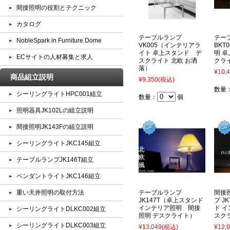
間接照明の役割とテクニック
カタログ
テーブルランプ
テー
NobleSpark in Furniture Dome
VK005（インテリアラ
BKT
イト 卓上スタンド デ
明 
ECサイトの人材募集と求人
スクライト 北欧 お洒
クラ
落）
¥10,
商品組立説明
¥9,350
(税込)
数量
シーリングライトHPC001組立
数量：
個
照明器具JK102Lの組立説明
間接照明JK143Fの組立説明
シーリングライトJKC145組立
テーブルランプJK146T組立
ペンダントライトJKC146組立
重い天井照明の取付方法
テーブルランプ
間接
JK147T（卓上スタンド
プ J
インテリア照明 間接
ド 
シーリングライトDLKC002組立
照明 デスクライト）
スク
シーリングライトDLKC003組立
¥13,049
(税込)
¥12,