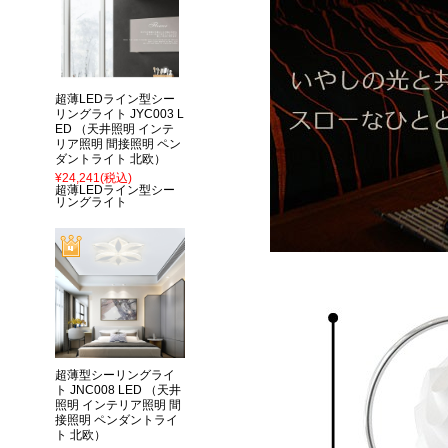
超薄LEDライン型シー
リングライト JYC003 L
ED （天井照明 インテ
リア照明 間接照明 ペン
ダントライト 北欧）
¥24,241
(税込)
超薄LEDライン型シー
リングライト
超薄型シーリングライ
ト JNC008 LED （天井
照明 インテリア照明 間
接照明 ペンダントライ
ト 北欧）