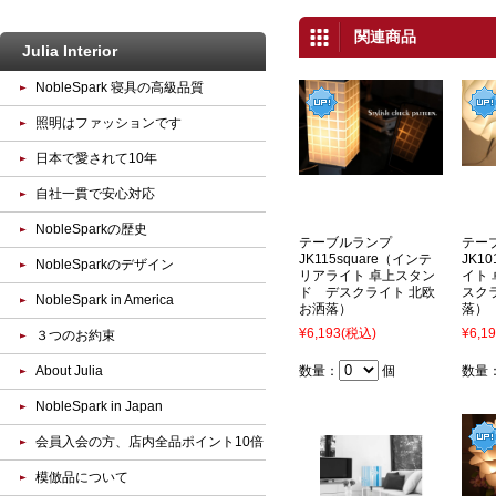
関連商品
Julia Interior
NobleSpark 寝具の高級品質
照明はファッションです
日本で愛されて10年
自社一貫で安心対応
NobleSparkの歴史
テーブルランプ
テー
JK115square（インテ
JK1
NobleSparkのデザイン
リアライト 卓上スタン
イト
ド デスクライト 北欧
スク
NobleSpark in America
お洒落）
落）
¥6,193
(税込)
¥6,1
３つのお約束
About Julia
数量：
個
数量
NobleSpark in Japan
会員入会の方、店内全品ポイント10倍
模倣品について