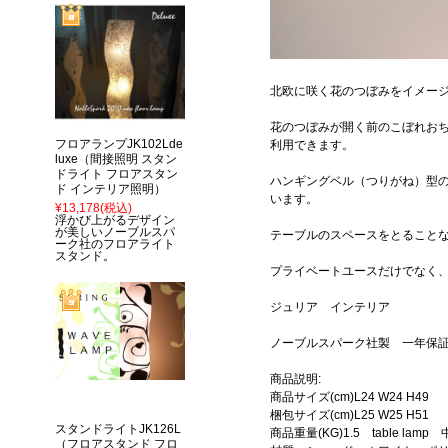
北欧に咲く花のつぼみをイメー
花のつぼみが開く前のこぼれお
フロアランプJK102Lde
利用できます。
luxe（間接照明 スタン
ドライト フロアスタン
ハンギングベル（つりがね）型
ド インテリア照明）
います。
¥13,178
(税込)
浮かび上がるデザイン
が美しいノーブルスパ
テーブルのスペースをとること
ーク社のフロアライト
スタンド。
プライベートユースだけでなく
ジュリア インテリア
ノーブルスパーク社製 一年保
商品説明:
商品サイズ(cm)L24 W24 H49
梱包サイズ(cm)L25 W25 H51
スタンドライトJK126L
商品重量(KG)1.5 table lam
（フロアスタンド フロ