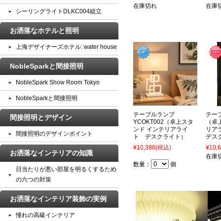
在庫切れ
在庫
シーリングライトDLKC004組立
お洒落なホテルと照明
上海デザイナーズホテル: water house
NobleSparkと間接照明
NobleSpark Show Room Tokyo
NobleSparkと間接照明
テーブルランプ
テーブ
間接照明とデザイン
YCOKT002（卓上スタ
（卓
ンド インテリアライ
リア
間接照明のデザインポイント
ト デスクライト）
デス
¥10,388
(税込)
¥10,
お洒落なインテリアの知識
在庫
数量：
個
日当たりが悪い部屋を明るくするため
の六つの対策
お洒落なインテリア装飾の実例
憧れの高級インテリア