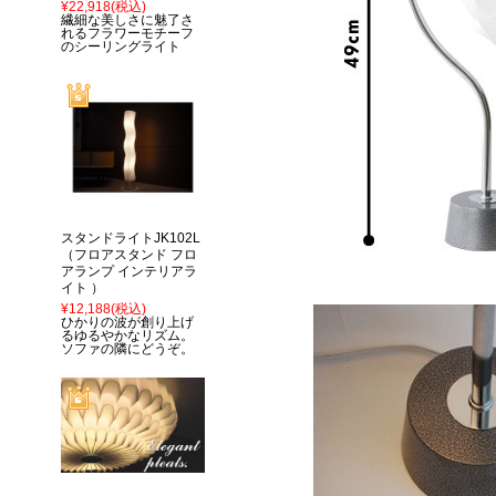
¥22,918
(税込)
繊細な美しさに魅了さ
れるフラワーモチーフ
のシーリングライト
スタンドライトJK102L
（フロアスタンド フロ
アランプ インテリアラ
イト ）
¥12,188
(税込)
ひかりの波が創り上げ
るゆるやかなリズム。
ソファの隣にどうぞ。