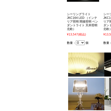
シーリングライト
シー
JKC164 LED （インテ
JKC
リア照明 間接照明 ペン
リア
ダントライト 天井照明
ダン
北欧）
北欧
¥13,547
(税込)
¥13,
数量：
個
数量