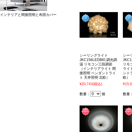
インテリアと間接照明と布団カバー
シーリングライト
シー
JKC156LEDBIG 調光調
JKC
温 リモコン三段調節
リモ
（インテリアライト 間
ライ
接照明 ペンダントライ
ント
ト 天井照明 北欧）
欧）
¥20,743
(税込)
¥15,
数量：
個
数量