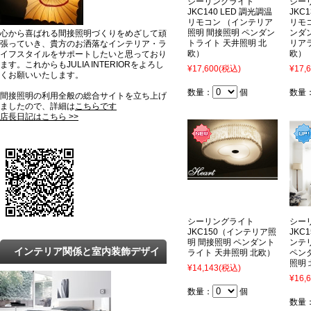
シーリングライト
シー
JKC140 LED 調光調温
JKC
リモコン （インテリア
リモ
照明 間接照明 ペンダン
ンダ
心から喜ばれる間接照明づくりをめざして頑
トライト 天井照明 北
リア
張っていき、貴方のお洒落なインテリア・ラ
欧）
欧）
イフスタイルをサポートしたいと思っており
ます。これからもJULIA INTERIORをよろし
¥17,600
(税込)
¥17,
くお願いいたします。
数量：
個
数量
間接照明の利用全般の総合サイトを立ち上げ
ましたので、詳細は
こちらです
店長日記はこちら >>
シーリングライト
シー
JKC150（インテリア照
JKC1
明 間接照明 ペンダント
ンテ
インテリア関係と室内装飾デザイ
ライト 天井照明 北欧）
ペン
照明
¥14,143
(税込)
ンの最新トレンドと知識
¥16,
数量：
個
数量