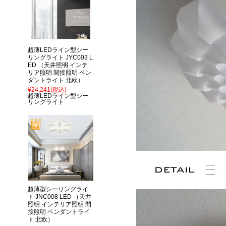
超薄LEDライン型シー
リングライト JYC003 L
ED （天井照明 インテ
リア照明 間接照明 ペン
ダントライト 北欧）
¥24,241
(税込)
超薄LEDライン型シー
リングライト
超薄型シーリングライ
ト JNC008 LED （天井
照明 インテリア照明 間
接照明 ペンダントライ
ト 北欧）