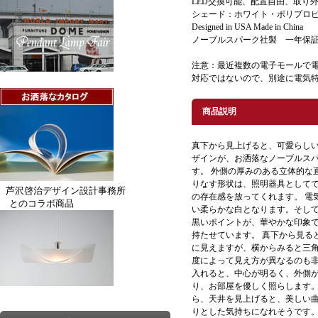
LED交換可能、配置自由、取り
シェード：ホワイト・ポリプロ
Designed in USA Made in China
ノーブルスパーク社製 一年保証
注意：最近複数の電子モールで電
対応ではないので、別途に電気
商品説明
真下から見上げると、可愛らし
ザインが、お洒落なノーブルス
す。 外側の厚みのある立体的な
りなす形状は、照明器具として
芦沢啓治デザイン設計事務所
の存在感を放ってくれます。 電
とのコラボ商品
い柔らかな白となります。そし
黒いポイントが、華やかな印象
持たせています。 真下から見る
に見えますが、横からみると三
度によって見え方が異なるのも非
入れると、中心が明るく、外側
り、お部屋を優しく照らします。
ら、天井を見上げると、美しい
りとした気持ちになれそうです。