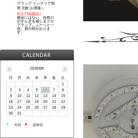
アランプ インテリア照
明 北欧 お洒落 ）
¥12,738
(税込)
都会にはない、自然の
やすらぎを感じるフロ
アランプ。ふーっと一
息、肩の荷がおりま
す。
2026/08
日
月
火
水
木
金
土
1
2
3
4
5
6
7
8
9
10
11
12
13
14
15
16
17
18
19
20
21
22
23
24
25
26
27
28
29
30
31
■
■
今日
定休日