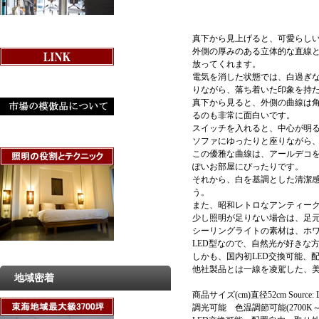
真下から見上げると、可愛らし
外側の厚みのある立体的な直線
放ってくれます。
電気を消した状態では、白過ぎ
りながら、落ち着いた印象を持
真下から見ると、外側の曲線は
るのも非常に面白いです。
スイッチを入れると、中心が明
ソファにゆったりと座りながら
この優雅な曲線は、アールデコ
ぽいお部屋にぴったりです。
それから、白を基調とした清潔
う。
また、昭和レトロなアンティー
少し照明が足りない場合は、足
シーリングライトの素材は、ホ
LED型なので、自然光が好きな
しかも、国内初LED交換可能、
他社製品とは一線を凌駕した、
地域密着
商品サイズ(cm)直径52cm Sourc
調光可能 色温調節可能(2700K