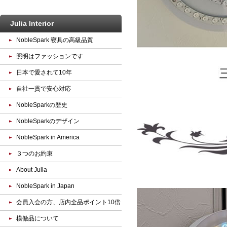
Julia Interior
NobleSpark 寝具の高級品質
照明はファッションです
日本で愛されて10年
自社一貫で安心対応
NobleSparkの歴史
NobleSparkのデザイン
NobleSpark in America
３つのお約束
About Julia
NobleSpark in Japan
会員入会の方、店内全品ポイント10倍
模倣品について