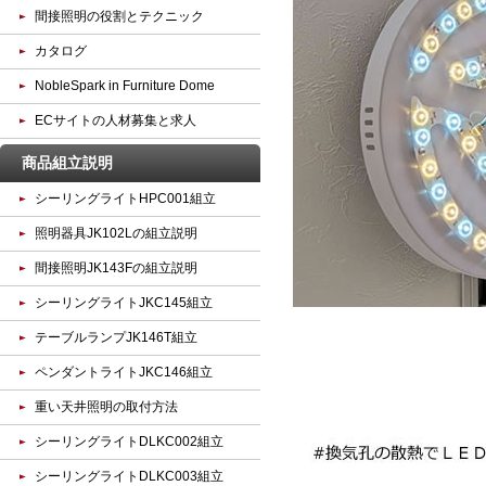
間接照明の役割とテクニック
カタログ
NobleSpark in Furniture Dome
ECサイトの人材募集と求人
商品組立説明
シーリングライトHPC001組立
照明器具JK102Lの組立説明
間接照明JK143Fの組立説明
シーリングライトJKC145組立
テーブルランプJK146T組立
ペンダントライトJKC146組立
重い天井照明の取付方法
シーリングライトDLKC002組立
シーリングライトDLKC003組立