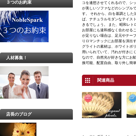
３つのお約束
コを連想させてくれるので、シ
が美しいソファなどのシンプル
す。 それから、白を基調とした
ば、ナチュラルモダンなテイス
きるでしょう。 また、昭和レト
お部屋にも違和感なく合わせるこ
が足りない場合は、足元やテー
りロマンチックにお部屋を演出す
グライトの素材は、ホワイトポ
用いられていて、汚れが付きにく
人材募集！
なので、自然光が好きな方にお勧
換可能、配置自由、取り外し簡
関連商品
店長のブログ