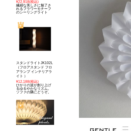
¥22,918
(税込)
繊細な美しさに魅了さ
れるフラワーモチーフ
のシーリングライト
スタンドライトJK102L
（フロアスタンド フロ
アランプ インテリアラ
イト ）
¥12,188
(税込)
ひかりの波が創り上げ
るゆるやかなリズム。
ソファの隣にどうぞ。