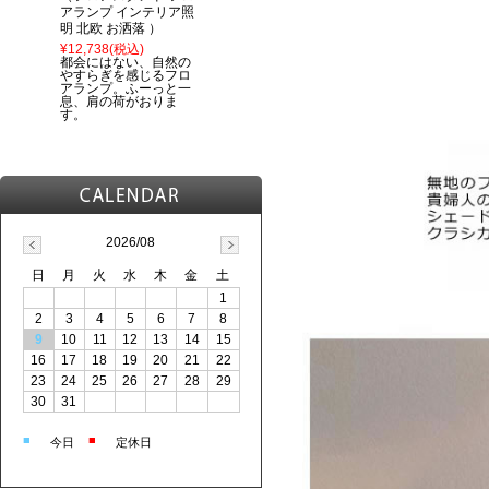
アランプ インテリア照
明 北欧 お洒落 ）
¥12,738
(税込)
都会にはない、自然の
やすらぎを感じるフロ
アランプ。ふーっと一
息、肩の荷がおりま
す。
2026/08
日
月
火
水
木
金
土
1
2
3
4
5
6
7
8
9
10
11
12
13
14
15
16
17
18
19
20
21
22
23
24
25
26
27
28
29
30
31
■
■
今日
定休日