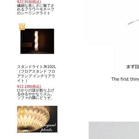
¥22,918
(税込)
繊細な美しさに魅了さ
れるフラワーモチーフ
のシーリングライト
スタンドライトJK102L
（フロアスタンド フロ
アランプ インテリアラ
イト ）
¥12,188
(税込)
ひかりの波が創り上げ
るゆるやかなリズム。
ソファの隣にどうぞ。