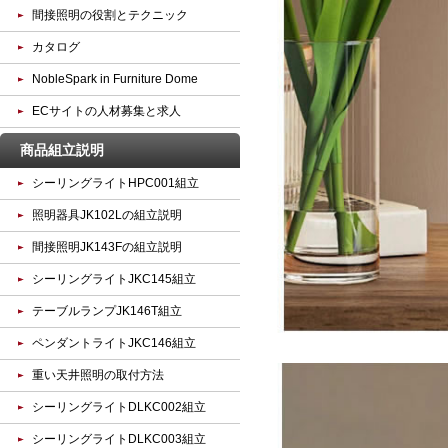
間接照明の役割とテクニック
カタログ
NobleSpark in Furniture Dome
ECサイトの人材募集と求人
商品組立説明
シーリングライトHPC001組立
照明器具JK102Lの組立説明
間接照明JK143Fの組立説明
シーリングライトJKC145組立
テーブルランプJK146T組立
ペンダントライトJKC146組立
重い天井照明の取付方法
シーリングライトDLKC002組立
シーリングライトDLKC003組立