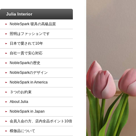
Julia Interior
NobleSpark 寝具の高級品質
照明はファッションです
日本で愛されて10年
自社一貫で安心対応
NobleSparkの歴史
NobleSparkのデザイン
NobleSpark in America
３つのお約束
About Julia
NobleSpark in Japan
会員入会の方、店内全品ポイント10倍
模倣品について