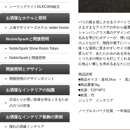
シーリングライトDLKC004組立
お洒落なホテルと照明
バリの風を感じさせるスマート
さまざまなアイデアの中から厳
上海デザイナーズホテル: water house
シャンパングラス風のデザイン
丸みを帯びたボディーが、憎い
NobleSparkと間接照明
小ぶりなので、階段や廊下にベ
様々な場所に置きやすいサイズ
NobleSpark Show Room Tokyo
柔らかで、あたたかみのある光
NobleSparkと間接照明
くつろぎの明かりを灯してくれ
心地よい癒しを求めるあなたにぴ
間接照明とデザイン
商品説明
間接照明のデザインポイント
■商品サイズ：直径29cm × 高さ
■商品重量5kg
お洒落なインテリアの知識
■光源：E26*40*2
■材質：竹
日当たりが悪い部屋を明るくするため
ジュリア インテリア
の六つの対策
ノーブルスパーク社製 一年保
お洒落なインテリア装飾の実例
憧れの高級インテリア