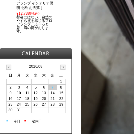
アランプ インテリア照
明 北欧 お洒落 ）
¥12,738
(税込)
都会にはない、自然の
やすらぎを感じるフロ
アランプ。ふーっと一
息、肩の荷がおりま
す。
2026/08
日
月
火
水
木
金
土
1
2
3
4
5
6
7
8
9
10
11
12
13
14
15
16
17
18
19
20
21
22
23
24
25
26
27
28
29
30
31
■
■
今日
定休日