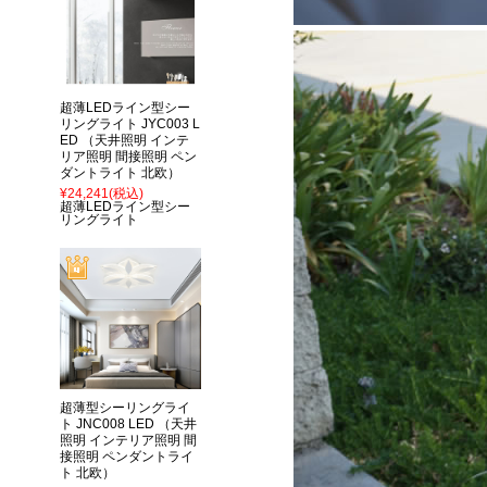
超薄LEDライン型シー
リングライト JYC003 L
ED （天井照明 インテ
リア照明 間接照明 ペン
ダントライト 北欧）
¥24,241
(税込)
超薄LEDライン型シー
リングライト
超薄型シーリングライ
ト JNC008 LED （天井
照明 インテリア照明 間
接照明 ペンダントライ
ト 北欧）