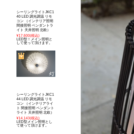
シーリングライトJKC1
40 LED 調光調温 リモ
コン （インテリア照明
間接照明 ペンダントラ
イト 天井照明 北欧）
¥17,600
(税込)
LED型！メイン照明と
して使って頂けます。
シーリングライトJKC1
44 LED 調光調温 リモ
コン （インテリアライ
ト 間接照明 ペンダント
ライト 天井照明 北欧）
¥14,143
(税込)
LED型メイン照明とし
て使って頂けます。