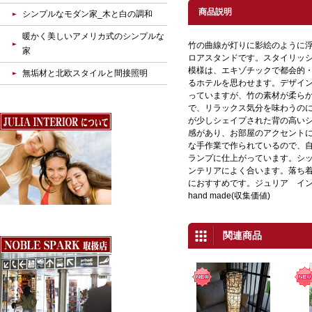
商品説明
シンプルなモダン家_木と白の調和
暖かく美しいアメリカ式のシンプルな
竹の曲線が灯りに影絵のように
家
ロアスタンドです。スタイリッ
模様は、エキゾチックで都会的
無垢材と北欧スタイルと間接照明
るホテルを思わせます。デザイ
っていますが、竹の素材が柔ら
で、リラックス気分を味わうの
が少しシェイプされた背の高い
感があり、お部屋のアクセント
な手作業で作られているので、
ランプに仕上がっています。シ
ンテリアによく合います。落ち
におすすめです。ジュリア インテリ
hand made(収集価値)
関連商品