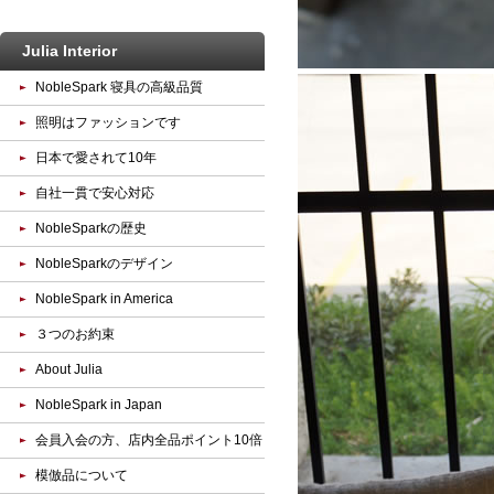
Julia Interior
NobleSpark 寝具の高級品質
照明はファッションです
日本で愛されて10年
自社一貫で安心対応
NobleSparkの歴史
NobleSparkのデザイン
NobleSpark in America
３つのお約束
About Julia
NobleSpark in Japan
会員入会の方、店内全品ポイント10倍
模倣品について