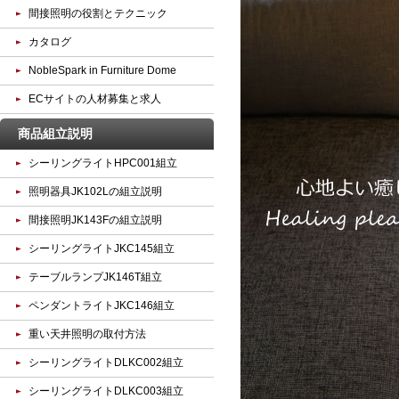
間接照明の役割とテクニック
カタログ
NobleSpark in Furniture Dome
ECサイトの人材募集と求人
商品組立説明
シーリングライトHPC001組立
照明器具JK102Lの組立説明
間接照明JK143Fの組立説明
シーリングライトJKC145組立
テーブルランプJK146T組立
ペンダントライトJKC146組立
重い天井照明の取付方法
シーリングライトDLKC002組立
シーリングライトDLKC003組立