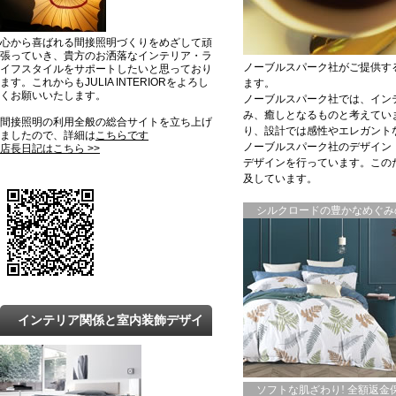
心から喜ばれる間接照明づくりをめざして頑
張っていき、貴方のお洒落なインテリア・ラ
ノーブルスパーク社がご提供す
イフスタイルをサポートしたいと思っており
ます。これからもJULIA INTERIORをよろし
ます。
くお願いいたします。
ノーブルスパーク社では、イン
み、癒しとなるものと考えてい
間接照明の利用全般の総合サイトを立ち上げ
り、設計では感性やエレガント
ましたので、詳細は
こちらです
ノーブルスパーク社のデザイン
店長日記はこちら >>
デザインを行っています。この
及しています。
シルクロードの豊かなめぐみの
インテリア関係と室内装飾デザイ
ンの最新トレンドと知識
ソフトな肌ざわり! 全額返金保証