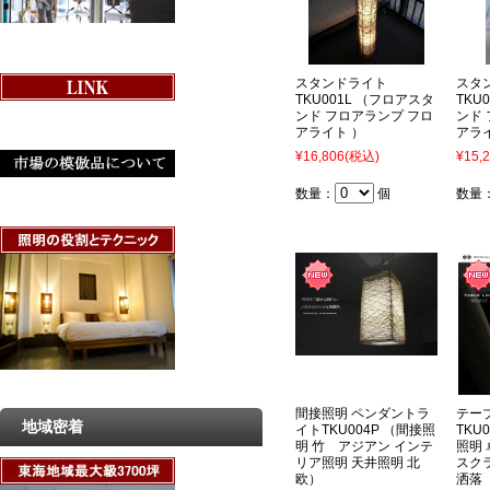
スタンドライト
スタ
TKU001L （フロアスタ
TKU
ンド フロアランプ フロ
ンド
アライト ）
アラ
¥16,806
(税込)
¥15,
数量：
個
数量
間接照明 ペンダントラ
テー
地域密着
イトTKU004P （間接照
TKU
明 竹 アジアン インテ
照明
リア照明 天井照明 北
スク
欧）
洒落