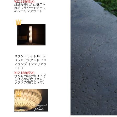
¥22,918
(税込)
繊細な美しさに魅了さ
れるフラワーモチーフ
のシーリングライト
スタンドライトJK102L
（フロアスタンド フロ
アランプ インテリアラ
イト ）
¥12,188
(税込)
ひかりの波が創り上げ
るゆるやかなリズム。
ソファの隣にどうぞ。