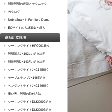
間接照明の役割とテクニック
カタログ
NobleSpark in Furniture Dome
ECサイトの人材募集と求人
商品組立説明
シーリングライトHPC001組立
照明器具JK102Lの組立説明
間接照明JK143Fの組立説明
シーリングライトJKC145組立
テーブルランプJK146T組立
ペンダントライトJKC146組立
重い天井照明の取付方法
シーリングライトDLKC002組立
シーリングライトDLKC003組立