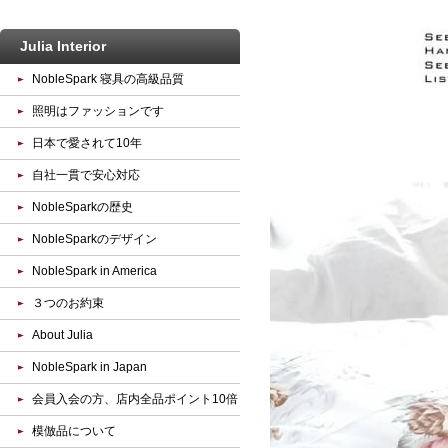
Julia Interior
NobleSpark 寝具の高級品質
照明はファッションです
日本で愛されて10年
自社一貫で安心対応
NobleSparkの歴史
NobleSparkのデザイン
NobleSpark in America
３つのお約束
About Julia
NobleSpark in Japan
会員入会の方、店内全品ポイント10倍
模倣品について