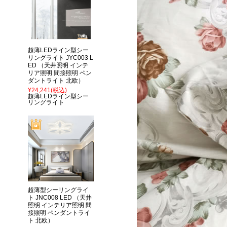
超薄LEDライン型シー
リングライト JYC003 L
ED （天井照明 インテ
リア照明 間接照明 ペン
ダントライト 北欧）
¥24,241
(税込)
超薄LEDライン型シー
リングライト
超薄型シーリングライ
ト JNC008 LED （天井
照明 インテリア照明 間
接照明 ペンダントライ
ト 北欧）