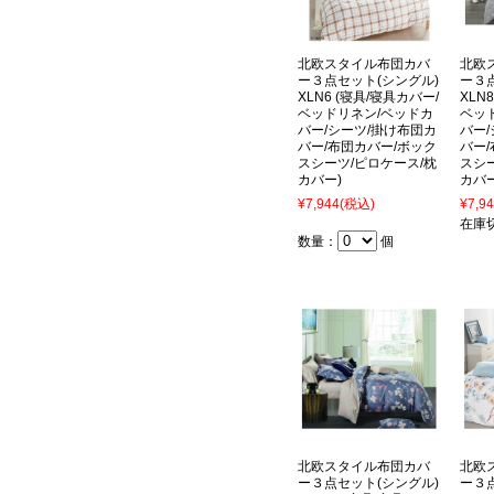
北欧スタイル布団カバ
北欧
ー３点セット(シングル)
ー３
XLN6 (寝具/寝具カバー/
XLN
ベッドリネン/ベッドカ
ベッ
バー/シーツ/掛け布団カ
バー
バー/布団カバー/ボック
バー
スシーツ/ピロケース/枕
スシ
カバー)
カバー
¥7,944
(税込)
¥7,9
在庫
数量：
個
北欧スタイル布団カバ
北欧
ー３点セット(シングル)
ー３