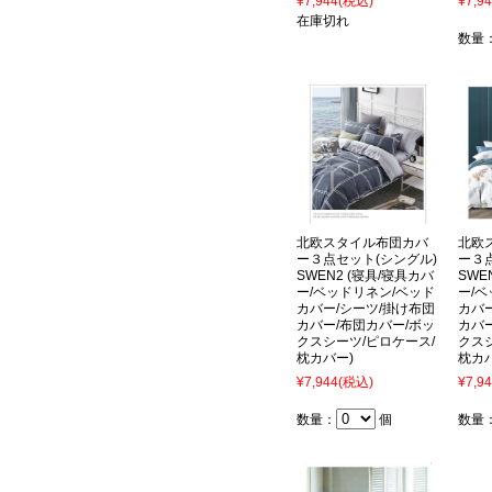
¥7,944
(税込)
¥7,9
在庫切れ
数量
北欧スタイル布団カバ
北欧
ー３点セット(シングル)
ー３
SWEN2 (寝具/寝具カバ
SWE
ー/ベッドリネン/ベッド
ー/
カバー/シーツ/掛け布団
カバ
カバー/布団カバー/ボッ
カバ
クスシーツ/ピロケース/
クス
枕カバー)
枕カ
¥7,944
(税込)
¥7,9
数量：
個
数量