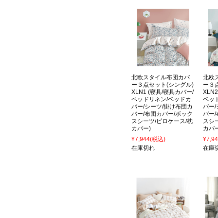
北欧スタイル布団カバ
北欧
ー３点セット(シングル)
ー３
XLN1 (寝具/寝具カバー/
XLN
ベッドリネン/ベッドカ
ベッ
バー/シーツ/掛け布団カ
バー
バー/布団カバー/ボック
バー
スシーツ/ピロケース/枕
スシ
カバー)
カバー
¥7,944
(税込)
¥7,9
在庫切れ
在庫