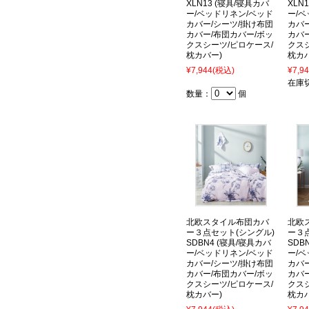
XLN13 (寝具/寝具カバ
XLN
ー/ベッドリネン/ベッド
ー/
カバー/シーツ/掛け布団
カバ
カバー/布団カバー/ボッ
カバ
クスシーツ/ピロケース/
クス
枕カバー)
枕カ
¥7,944
(税込)
¥7,9
在庫
数量：
個
北欧スタイル布団カバ
北欧
ー３点セット(シングル)
ー３
SDBN4 (寝具/寝具カバ
SDB
ー/ベッドリネン/ベッド
ー/
カバー/シーツ/掛け布団
カバ
カバー/布団カバー/ボッ
カバ
クスシーツ/ピロケース/
クス
枕カバー)
枕カ