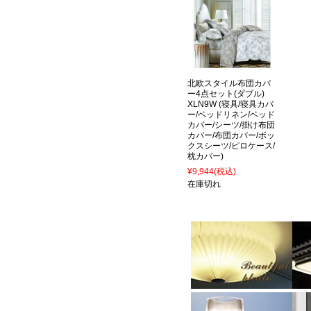
北欧スタイル布団カバ
ー4点セット(ダブル)
XLN9W (寝具/寝具カバ
ー/ベッドリネン/ベッド
カバー/シーツ/掛け布団
カバー/布団カバー/ボッ
クスシーツ/ピロケース/
枕カバー)
¥9,944
(税込)
在庫切れ