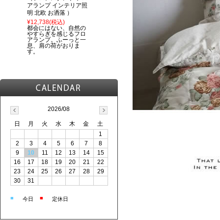
アランプ インテリア照
明 北欧 お洒落 ）
¥12,738
(税込)
都会にはない、自然の
やすらぎを感じるフロ
アランプ。ふーっと一
息、肩の荷がおりま
す。
2026/08
日
月
火
水
木
金
土
1
2
3
4
5
6
7
8
9
10
11
12
13
14
15
16
17
18
19
20
21
22
23
24
25
26
27
28
29
30
31
■
■
今日
定休日