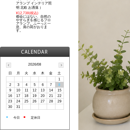
アランプ インテリア照
明 北欧 お洒落 ）
¥12,738
(税込)
都会にはない、自然の
やすらぎを感じるフロ
アランプ。ふーっと一
息、肩の荷がおりま
す。
2026/08
日
月
火
水
木
金
土
1
2
3
4
5
6
7
8
9
10
11
12
13
14
15
16
17
18
19
20
21
22
23
24
25
26
27
28
29
30
31
■
■
今日
定休日