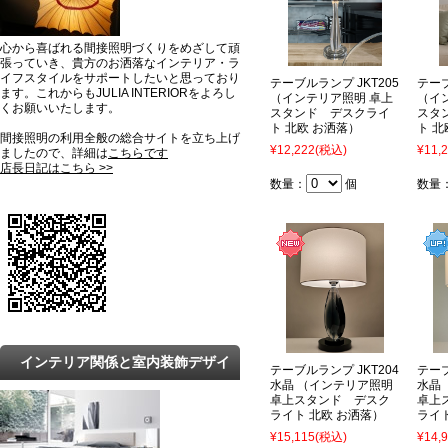
心から喜ばれる間接照明づくりをめざして頑
張っていき、貴方のお洒落なインテリア・ラ
イフスタイルをサポートしたいと思っており
テーブルランプ JKT205
テーブ
ます。これからもJULIA INTERIORをよろし
（インテリア照明 卓上
（イ
くお願いいたします。
スタンド デスクライ
スタ
ト 北欧 お洒落）
ト 北
間接照明の利用全般の総合サイトを立ち上げ
¥12,222
(税込)
¥11,
ましたので、詳細は
こちらです
店長日記はこちら >>
数量：
個
数量
インテリア関係と室内装飾デザイ
テーブルランプ JKT204
テーブ
水晶 （インテリア照明
水晶
ンの最新トレンドと知識
卓上スタンド デスク
卓上
ライト 北欧 お洒落）
ライ
¥15,115
(税込)
¥14,