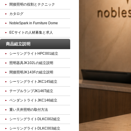
間接照明の役割とテクニック
カタログ
NobleSpark in Furniture Dome
ECサイトの人材募集と求人
商品組立説明
シーリングライトHPC001組立
照明器具JK102Lの組立説明
間接照明JK143Fの組立説明
シーリングライトJKC145組立
テーブルランプJK146T組立
ペンダントライトJKC146組立
重い天井照明の取付方法
シーリングライトDLKC002組立
シーリングライトDLKC003組立