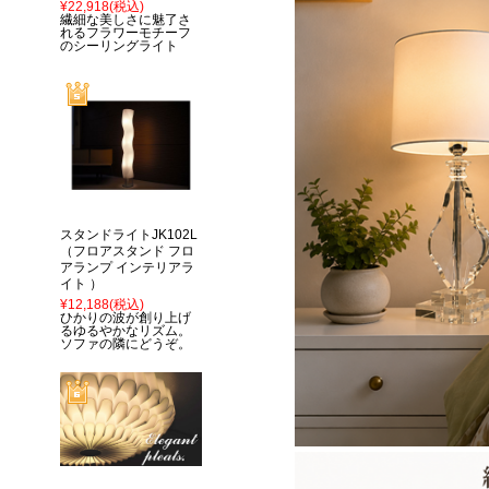
¥22,918
(税込)
繊細な美しさに魅了さ
れるフラワーモチーフ
のシーリングライト
スタンドライトJK102L
（フロアスタンド フロ
アランプ インテリアラ
イト ）
¥12,188
(税込)
ひかりの波が創り上げ
るゆるやかなリズム。
ソファの隣にどうぞ。