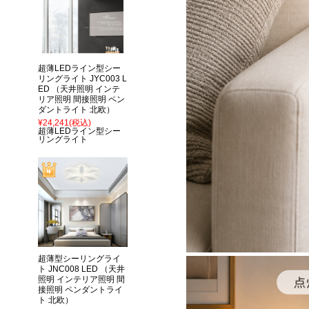
超薄LEDライン型シー
リングライト JYC003 L
ED （天井照明 インテ
リア照明 間接照明 ペン
ダントライト 北欧）
¥24,241
(税込)
超薄LEDライン型シー
リングライト
超薄型シーリングライ
ト JNC008 LED （天井
照明 インテリア照明 間
接照明 ペンダントライ
ト 北欧）