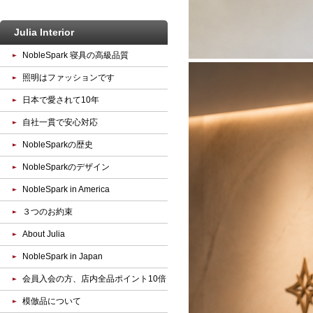
Julia Interior
NobleSpark 寝具の高級品質
照明はファッションです
日本で愛されて10年
自社一貫で安心対応
NobleSparkの歴史
NobleSparkのデザイン
NobleSpark in America
３つのお約束
About Julia
NobleSpark in Japan
会員入会の方、店内全品ポイント10倍
模倣品について