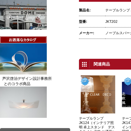
製品名:
テーブルランプ 
型番:
JKT202
メーカー:
ノーブルスパー
関連商品
芦沢啓治デザイン設計事務所
とのコラボ商品
テーブルランプ
テー
JK124（インテリア照
JK1
明 卓上スタンド デス
イン