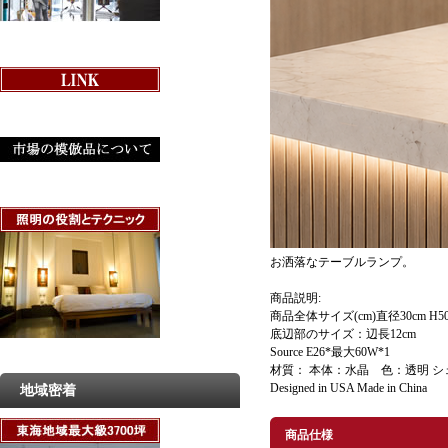
お洒落なテーブルランプ。
商品説明:
商品全体サイズ(cm)直径30cm H
底辺部のサイズ：辺長12cm
Source E26*最大60W*1
材質： 本体：水晶 色：透明 シ
Designed in USA Made in China
地域密着
商品仕様