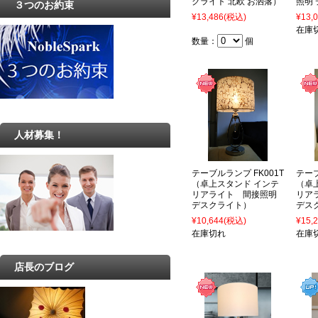
クライト 北欧 お洒落）
照明
３つのお約束
¥13,486
(税込)
¥13,
在庫
数量：
個
人材募集！
テーブルランプ FK001T
テーブ
（卓上スタンド インテ
（卓
リアライト 間接照明
リア
デスクライト）
デス
¥10,644
(税込)
¥15,
在庫切れ
在庫
店長のブログ