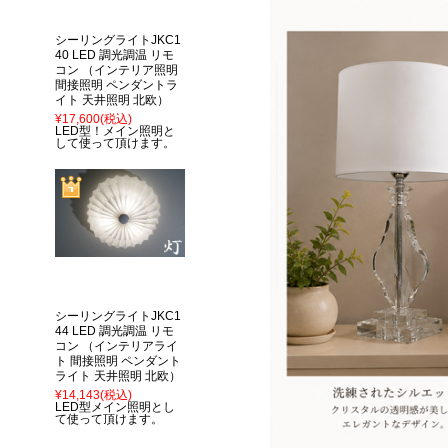
シーリングライトJKC1
40 LED 調光調温 リモ
コン （インテリア照明
間接照明 ペンダントラ
イト 天井照明 北欧）
¥17,600
(税込)
LED型！メイン照明と
して使って頂けます。
シーリングライトJKC1
44 LED 調光調温 リモ
コン （インテリアライ
ト 間接照明 ペンダント
ライト 天井照明 北欧）
¥14,143
(税込)
LED型メイン照明とし
て使って頂けます。