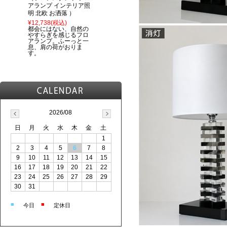
アランプ インテリア照
明 北欧 お洒落 ）
¥12,738
(税込)
都会にはない、自然の
やすらぎを感じるフロ
アランプ。ふーっと一
息、肩の荷がおりま
す。
2026/08
日
月
火
水
木
金
土
1
2
3
4
5
6
7
8
9
10
11
12
13
14
15
16
17
18
19
20
21
22
23
24
25
26
27
28
29
30
31
■
■
今日
定休日