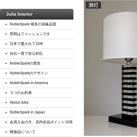
Julia Interior
NobleSpark 寝具の高級品質
照明はファッションです
日本で愛されて10年
自社一貫で安心対応
NobleSparkの歴史
NobleSparkのデザイン
NobleSpark in America
３つのお約束
About Julia
NobleSpark in Japan
会員入会の方、店内全品ポイント10倍
模倣品について