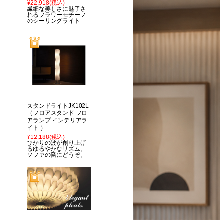
¥22,918
(税込)
繊細な美しさに魅了さ
れるフラワーモチーフ
のシーリングライト
スタンドライトJK102L
（フロアスタンド フロ
アランプ インテリアラ
イト ）
¥12,188
(税込)
ひかりの波が創り上げ
るゆるやかなリズム。
ソファの隣にどうぞ。