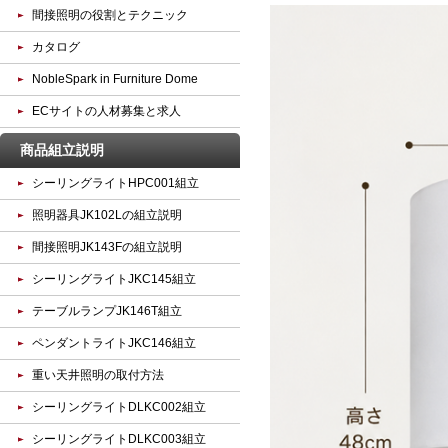
間接照明の役割とテクニック
カタログ
NobleSpark in Furniture Dome
ECサイトの人材募集と求人
商品組立説明
シーリングライトHPC001組立
照明器具JK102Lの組立説明
間接照明JK143Fの組立説明
シーリングライトJKC145組立
テーブルランプJK146T組立
ペンダントライトJKC146組立
重い天井照明の取付方法
シーリングライトDLKC002組立
シーリングライトDLKC003組立