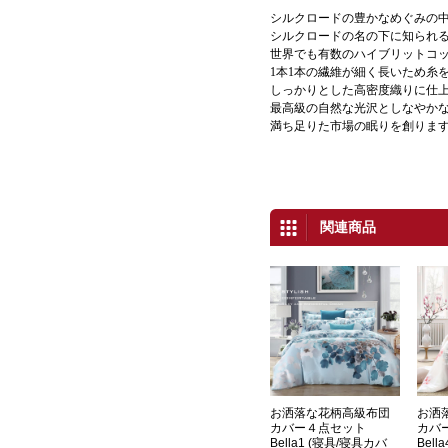
シルクロードの豊かなめぐみの
シルクロードの名の下に知られ
世界でも有数のハイブリットコ
1本1本の繊維が細く長いため糸
しっかりとした高密度織りに仕
最高級の自然な光沢としなやか
満ち足りた市場の眠りを創りま
関連商品
お洒落な花柄高級布団
お洒
カバー４点セット
カバ
Bella1 (寝具/寝具カバ
Bel