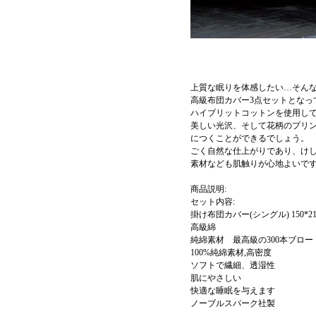
上質な眠りを体感したい…そん
高級布団カバー3点セットとな
ハイブリットコットンを使用し
美しい光沢、そして花柄のプリ
につくことができるでしょう。
ごく自然な仕上がりであり、け
素材なども肌触りが心地よいで
商品説明:
セット内容:
掛け布団カバー(シングル) 150*210 
高級綿
純綿素材 最高級の300本ブロー
100%純綿素材,高密度
ソフトで繊細、透湿性
肌にやさしい
快適な睡眠を与えます
ノーブルスパーク社製