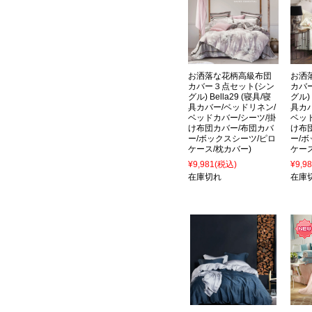
お洒落な花柄高級布団
お洒
カバー３点セット(シン
カバ
グル) Bella29 (寝具/寝
グル) 
具カバー/ベッドリネン/
具カ
ベッドカバー/シーツ/掛
ベッ
け布団カバー/布団カバ
け布
ー/ボックスシーツ/ピロ
ー/
ケース/枕カバー)
ケース
¥9,981
(税込)
¥9,9
在庫切れ
在庫