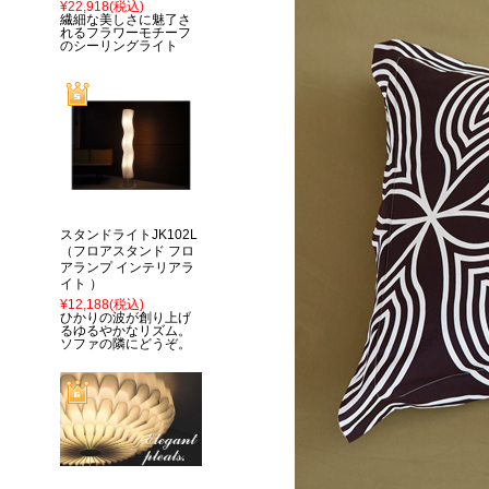
¥22,918
(税込)
繊細な美しさに魅了さ
れるフラワーモチーフ
のシーリングライト
スタンドライトJK102L
（フロアスタンド フロ
アランプ インテリアラ
イト ）
¥12,188
(税込)
ひかりの波が創り上げ
るゆるやかなリズム。
ソファの隣にどうぞ。