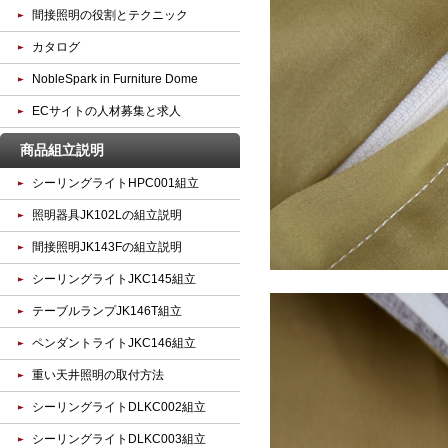
間接照明の役割とテクニック
カタログ
NobleSpark in Furniture Dome
ECサイトの人材募集と求人
商品組立説明
シーリングライトHPC001組立
照明器具JK102Lの組立説明
間接照明JK143Fの組立説明
シーリングライトJKC145組立
テーブルランプJK146T組立
ペンダントライトJKC146組立
重い天井照明の取付方法
シーリングライトDLKC002組立
シーリングライトDLKC003組立