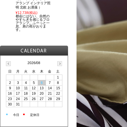
アランプ インテリア照
明 北欧 お洒落 ）
¥12,738
(税込)
都会にはない、自然の
やすらぎを感じるフロ
アランプ。ふーっと一
息、肩の荷がおりま
す。
2026/08
日
月
火
水
木
金
土
1
2
3
4
5
6
7
8
9
10
11
12
13
14
15
16
17
18
19
20
21
22
23
24
25
26
27
28
29
30
31
■
■
今日
定休日