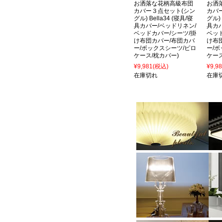
お洒落な花柄高級布団
お洒
カバー３点セット(シン
カバ
グル) Bella34 (寝具/寝
グル) 
具カバー/ベッドリネン/
具カ
ベッドカバー/シーツ/掛
ベッ
け布団カバー/布団カバ
け布
ー/ボックスシーツ/ピロ
ー/
ケース/枕カバー)
ケース
¥9,981
(税込)
¥9,9
在庫切れ
在庫