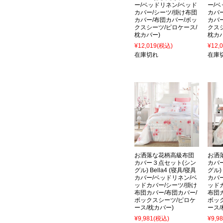
ー/ベッドリネン/ベッド
ー/
カバー/シーツ/掛け布団
カバ
カバー/布団カバー/ボッ
カバ
クスシーツ/ピロケース/
クス
枕カバー)
枕カ
¥12,019
(税込)
¥12,
在庫切れ
在庫
お洒落な花柄高級布団
お洒
カバー３点セット(シン
カバ
グル) Bella4 (寝具/寝具
グル) 
カバー/ベッドリネン/ベ
カバ
ッドカバー/シーツ/掛け
ッド
布団カバー/布団カバー/
布団
ボックスシーツ/ピロケ
ボッ
ース/枕カバー)
ース/
¥9,981
(税込)
¥9,9