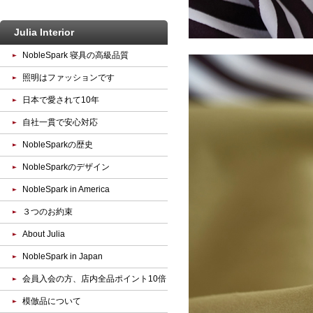
Julia Interior
NobleSpark 寝具の高級品質
照明はファッションです
日本で愛されて10年
自社一貫で安心対応
NobleSparkの歴史
NobleSparkのデザイン
NobleSpark in America
３つのお約束
About Julia
NobleSpark in Japan
会員入会の方、店内全品ポイント10倍
模倣品について