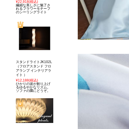
¥22,918
(税込)
繊細な美しさに魅了さ
れるフラワーモチーフ
のシーリングライト
スタンドライトJK102L
（フロアスタンド フロ
アランプ インテリアラ
イト ）
¥12,188
(税込)
ひかりの波が創り上げ
るゆるやかなリズム。
ソファの隣にどうぞ。