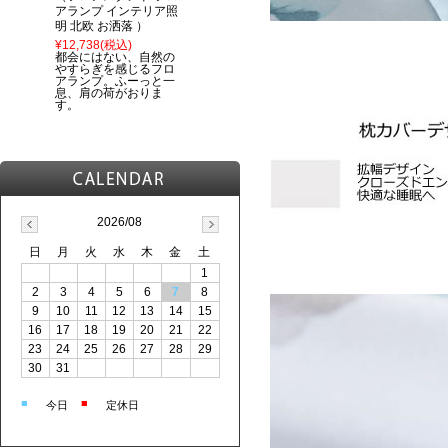
アランプ インテリア照
明 北欧 お洒落 ）
¥12,738
(税込)
都会にはない、自然の
やすらぎを感じるフロ
アランプ。ふーっと一
息、肩の荷がおりま
す。
2026/08
日
月
火
水
木
金
土
1
2
3
4
5
6
7
8
9
10
11
12
13
14
15
16
17
18
19
20
21
22
23
24
25
26
27
28
29
30
31
■
■
今日
定休日