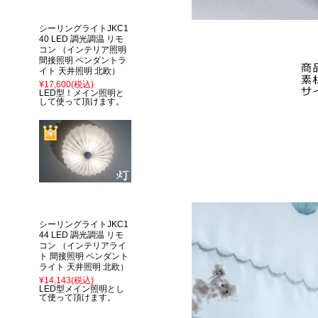
シーリングライトJKC1
40 LED 調光調温 リモ
コン （インテリア照明
間接照明 ペンダントラ
イト 天井照明 北欧）
¥17,600
(税込)
LED型！メイン照明と
して使って頂けます。
シーリングライトJKC1
44 LED 調光調温 リモ
コン （インテリアライ
ト 間接照明 ペンダント
ライト 天井照明 北欧）
¥14,143
(税込)
LED型メイン照明とし
て使って頂けます。