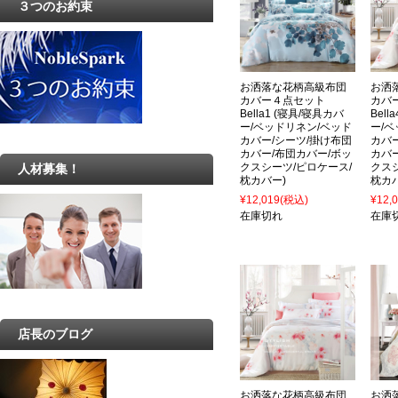
３つのお約束
お洒落な花柄高級布団
お洒
カバー４点セット
カバ
Bella1 (寝具/寝具カバ
Bel
ー/ベッドリネン/ベッド
ー/
カバー/シーツ/掛け布団
カバ
カバー/布団カバー/ボッ
カバ
クスシーツ/ピロケース/
クス
人材募集！
枕カバー)
枕カ
¥12,019
(税込)
¥12,
在庫切れ
在庫
店長のブログ
お洒落な花柄高級布団
お洒