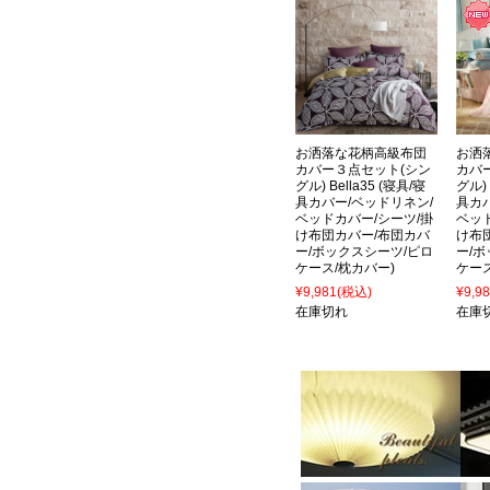
お洒落な花柄高級布団
お洒
カバー３点セット(シン
カバ
グル) Bella35 (寝具/寝
グル) 
具カバー/ベッドリネン/
具カ
ベッドカバー/シーツ/掛
ベッ
け布団カバー/布団カバ
け布
ー/ボックスシーツ/ピロ
ー/
ケース/枕カバー)
ケース
¥9,981
(税込)
¥9,9
在庫切れ
在庫