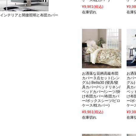
ケース/枕カバー)
ケース
¥9,981
(税込)
¥9,9
在庫切れ
在庫
インテリアと間接照明と布団カバー
お洒落な花柄高級布団
お洒
カバー３点セット(シン
カバ
グル) Bella30 (寝具/寝
グル) 
具カバー/ベッドリネン/
具カ
ベッドカバー/シーツ/掛
ベッ
け布団カバー/布団カバ
け布
ー/ボックスシーツ/ピロ
ー/
ケース/枕カバー)
ケース
¥9,981
(税込)
¥9,9
在庫切れ
在庫