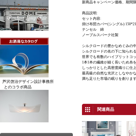
新商品キャンペーン価格、期間
商品説明:
セット内容:
掛け布団カバー(シングル) 150*210 
テンセル 綿
ノーブルスパーク社製
シルクロードの豊かなめぐみの
シルクロードの名の下に知られ
世界でも有数のハイブリットコ
1本1本の繊維が細く長いため糸
しっかりとした高密度織りに仕
最高級の自然な光沢としなやか
満ち足りた市場の眠りを創りま
芦沢啓治デザイン設計事務所
とのコラボ商品
関連商品