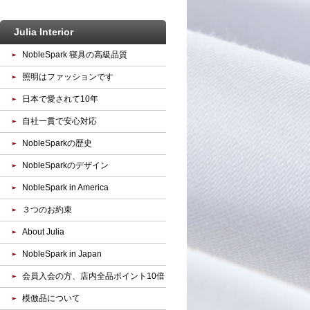
Julia Interior
NobleSpark 寝具の高級品質
照明はファッションです
日本で愛されて10年
自社一貫で安心対応
NobleSparkの歴史
NobleSparkのデザイン
NobleSpark in America
３つのお約束
About Julia
NobleSpark in Japan
会員入会の方、店内全品ポイント10倍
模倣品について