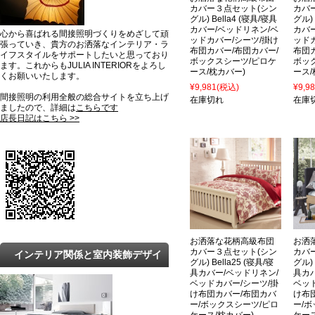
カバー３点セット(シン
カバ
グル) Bella4 (寝具/寝具
グル) 
カバー/ベッドリネン/ベ
カバ
心から喜ばれる間接照明づくりをめざして頑
ッドカバー/シーツ/掛け
ッド
張っていき、貴方のお洒落なインテリア・ラ
布団カバー/布団カバー/
布団
イフスタイルをサポートしたいと思っており
ボックスシーツ/ピロケ
ボッ
ます。これからもJULIA INTERIORをよろし
ース/枕カバー)
ース/
くお願いいたします。
¥9,981
(税込)
¥9,9
間接照明の利用全般の総合サイトを立ち上げ
在庫切れ
在庫
ましたので、詳細は
こちらです
店長日記はこちら >>
お洒落な花柄高級布団
お洒
カバー３点セット(シン
カバ
インテリア関係と室内装飾デザイ
グル) Bella25 (寝具/寝
グル) 
具カバー/ベッドリネン/
具カ
ンの最新トレンドと知識
ベッドカバー/シーツ/掛
ベッ
け布団カバー/布団カバ
け布
ー/ボックスシーツ/ピロ
ー/