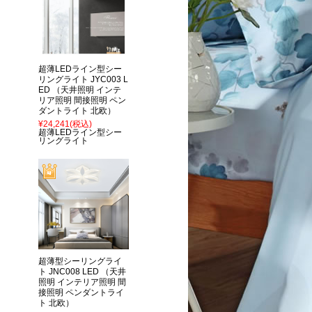
超薄LEDライン型シー
リングライト JYC003 L
ED （天井照明 インテ
リア照明 間接照明 ペン
ダントライト 北欧）
¥24,241
(税込)
超薄LEDライン型シー
リングライト
超薄型シーリングライ
ト JNC008 LED （天井
照明 インテリア照明 間
接照明 ペンダントライ
ト 北欧）