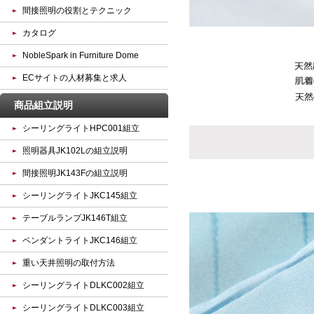
間接照明の役割とテクニック
カタログ
NobleSpark in Furniture Dome
ECサイトの人材募集と求人
商品組立説明
シーリングライトHPC001組立
照明器具JK102Lの組立説明
間接照明JK143Fの組立説明
シーリングライトJKC145組立
テーブルランプJK146T組立
ペンダントライトJKC146組立
重い天井照明の取付方法
シーリングライトDLKC002組立
シーリングライトDLKC003組立