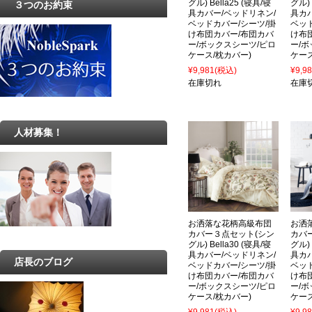
グル) Bella25 (寝具/寝
グル) 
３つのお約束
具カバー/ベッドリネン/
具カ
ベッドカバー/シーツ/掛
ベッ
け布団カバー/布団カバ
け布
ー/ボックスシーツ/ピロ
ー/
ケース/枕カバー)
ケース
¥9,981
(税込)
¥9,9
在庫切れ
在庫
人材募集！
お洒落な花柄高級布団
お洒
カバー３点セット(シン
カバ
グル) Bella30 (寝具/寝
グル) 
具カバー/ベッドリネン/
具カ
店長のブログ
ベッドカバー/シーツ/掛
ベッ
け布団カバー/布団カバ
け布
ー/ボックスシーツ/ピロ
ー/
ケース/枕カバー)
ケース