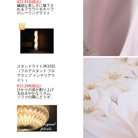
¥22,918
(税込)
繊細な美しさに魅了さ
れるフラワーモチーフ
のシーリングライト
スタンドライトJK102L
（フロアスタンド フロ
アランプ インテリアラ
イト ）
¥12,188
(税込)
ひかりの波が創り上げ
るゆるやかなリズム。
ソファの隣にどうぞ。