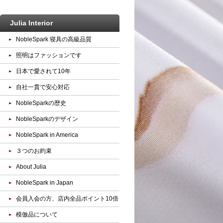
Julia Interior
NobleSpark 寝具の高級品質
照明はファッションです
日本で愛されて10年
自社一貫で安心対応
NobleSparkの歴史
NobleSparkのデザイン
NobleSpark in America
３つのお約束
About Julia
NobleSpark in Japan
会員入会の方、店内全品ポイント10倍
模倣品について