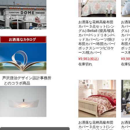
お洒落な花柄高級布団
お洒
カバー３点セット(シン
カバ
グル) Bella8 (寝具/寝具
グル) 
カバー/ベッドリネン/ベ
カバ
ッドカバー/シーツ/掛け
ッド
布団カバー/布団カバー/
布団
ボックスシーツ/ピロケ
ボッ
ース/枕カバー)
ース/
¥9,981
(税込)
¥9,9
在庫切れ
在庫
芦沢啓治デザイン設計事務所
とのコラボ商品
お洒落な花柄高級布団
お洒
カバー３点セット(シン
カバ