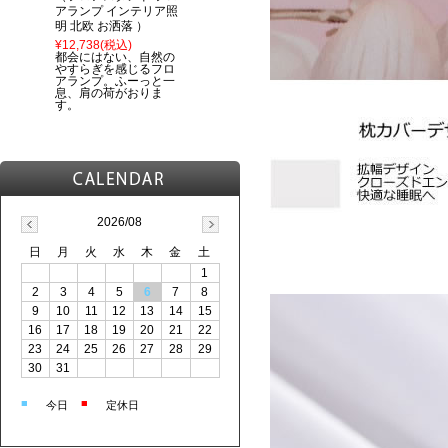
アランプ インテリア照
明 北欧 お洒落 ）
¥12,738
(税込)
都会にはない、自然の
やすらぎを感じるフロ
アランプ。ふーっと一
息、肩の荷がおりま
す。
2026/08
日
月
火
水
木
金
土
1
2
3
4
5
6
7
8
9
10
11
12
13
14
15
16
17
18
19
20
21
22
23
24
25
26
27
28
29
30
31
■
■
今日
定休日