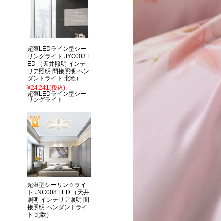
超薄LEDライン型シー
リングライト JYC003 L
ED （天井照明 インテ
リア照明 間接照明 ペン
ダントライト 北欧）
¥24,241
(税込)
超薄LEDライン型シー
リングライト
超薄型シーリングライ
ト JNC008 LED （天井
照明 インテリア照明 間
接照明 ペンダントライ
ト 北欧）