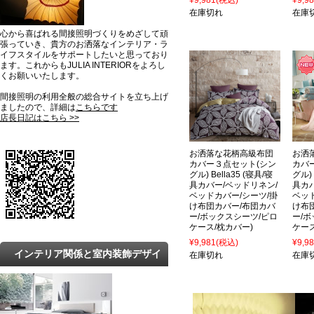
¥9,981
(税込)
¥9,9
在庫切れ
在庫
心から喜ばれる間接照明づくりをめざして頑
張っていき、貴方のお洒落なインテリア・ラ
イフスタイルをサポートしたいと思っており
ます。これからもJULIA INTERIORをよろし
くお願いいたします。
間接照明の利用全般の総合サイトを立ち上げ
ましたので、詳細は
こちらです
店長日記はこちら >>
お洒落な花柄高級布団
お洒
カバー３点セット(シン
カバ
グル) Bella35 (寝具/寝
グル) 
具カバー/ベッドリネン/
具カ
ベッドカバー/シーツ/掛
ベッ
け布団カバー/布団カバ
け布
ー/ボックスシーツ/ピロ
ー/
ケース/枕カバー)
ケース
¥9,981
(税込)
¥9,9
インテリア関係と室内装飾デザイ
在庫切れ
在庫
ンの最新トレンドと知識