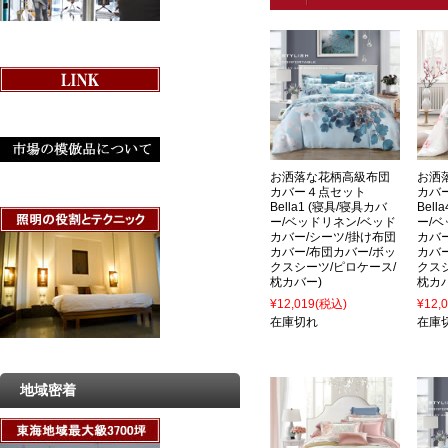
お洒落な花柄高級布団
お洒
カバー４点セット
カバ
Bella1 (寝具/寝具カバ
Bel
ー/ベッドリネン/ベッド
ー/
カバー/シーツ/掛け布団
カバ
カバー/布団カバー/ボッ
カバ
クスシーツ/ピロケース/
クス
枕カバー)
枕カ
¥12,019
(税込)
¥12,
在庫切れ
在庫
地域密着