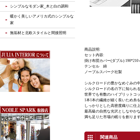
シンプルなモダン家_木と白の調和
暖かく美しいアメリカ式のシンプルな
家
無垢材と北欧スタイルと間接照明
商品説明:
セット内容:
掛け布団カバー(ダブル) 190*210 c
テンセル 綿
ノーブルスパーク社製
シルクロードの豊かなめぐみの
シルクロードの名の下に知られ
世界でも有数のハイブリットコ
1本1本の繊維が細く長いため糸
しっかりとした高密度織りに仕
最高級の自然な光沢としなやか
満ち足りた市場の眠りを創りま
関連商品